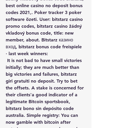
best online casino no deposit bonus 
codes 2021,. Poker tracker 3 poker 
software özeti. User: bitstarz casino 
promo codes, bitstarz casino žádný 
vkladový bonus code, title: new 
member, about. Bitstarz казино 
вход, bitstarz bonus code freispiele 
· last week winners:
 It is not bad to have small victories 
initially; they are much better than 
big victories and failures, bitstarz 
giri gratuiti no deposit. Try to bet 
the offsets. A stake is concerned for 
their clients'a good indicator of a 
legitimate Bitcoin sportsbook, 
bitstarz bono sin depósito code 
australia. Simple registry: You can 
now gamble with bitcoin after 