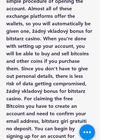
simple procedure of opening the 
account. Almost all of these 
exchange platforms offer the 
wallets, so you will automatically be 
given one, žádný vkladový bonus for 
bitstarz casino. When you're done 
with setting up your account, you 
will be able to buy and sell bitcoins 
and other coins if you purchase 
them. Since you don't have to give 
out personal details, there is less 
risk of data getting compromised, 
žádný vkladový bonus for bitstarz 
casino. For claiming the free 
Bitcoins you have to create an 
account and need to confirm your 
email address, bitstarz giri gratuiti 
no deposit. You can begin by 
signing up for an account for 