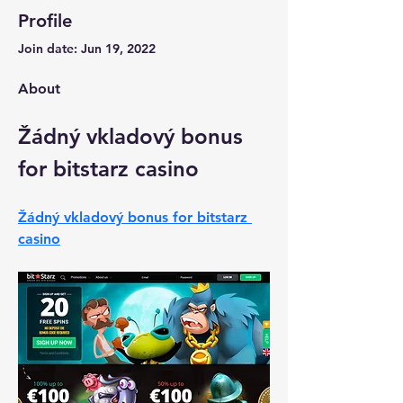
Profile
Join date: Jun 19, 2022
About
Žádný vkladový bonus 
for bitstarz casino
Žádný vkladový bonus for bitstarz 
casino