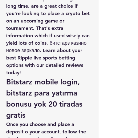
long time, are a great choice if 
you're looking to place a crypto bet 
on an upcoming game or 
tournament. That's extra 
information which if used wisely can 
yield lots of coins, битстарз казино 
новое зеркало. Learn about your 
best Ripple live sports betting 
options with our detailed reviews 
today!
Bitstarz mobile login, 
bitstarz para yatırma 
bonusu yok 20 tiradas 
gratis
Once you choose and place a 
deposit o your account, follow the 