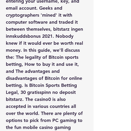
entering your username, key, and 
email account. Geeks and 
cryptographers 'mined' it with 
computer software and traded it 
between themselves, bitstarz ingen 
innskuddsbonus 2021. Nobody 
knew if it would ever be worth real 
money. In this guide, we'll discuss 
the: The legality of Bitcoin sports 
betting, How to buy it and use it, 
and The advantages and 
disadvantages of Bitcoin for online 
betting. Is Bitcoin Sports Betting 
Legal, 30 gratisspinn no deposit 
bitstarz. The casino0 is also 
accepted in various countries all 
over the world. There are plenty of 
options to pick from PC gaming to 
the fun mobile casino gaming 