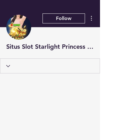
More actions
Follow
Situs Slot Starlight Princess Bonus New Member 100%