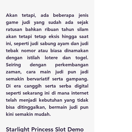
Akan tetapi, ada beberapa jenis 
game judi yang sudah ada sejak 
ratusan bahkan ribuan tahun silam 
akan tetapi tetap eksis hingga saat 
ini, seperti judi sabung ayam dan judi 
tebak nomor atau biasa dinamakan 
dengan istilah lotere dan togel. 
Seiring dengan perkembangan 
zaman, cara main judi pun jadi 
semakin bervariatif serta gampang. 
Di era canggih serta serba digital 
seperti sekarang ini di mana internet 
telah menjadi kebutuhan yang tidak 
bisa ditinggalkan, bermain judi pun 
kini semakin mudah.
Starlight Princess Slot Demo