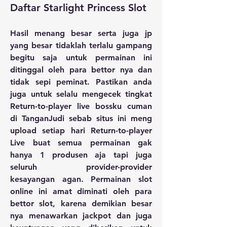
Daftar Starlight Princess Slot
Hasil menang besar serta juga jp 
yang besar tidaklah terlalu gampang 
begitu saja untuk permainan ini 
ditinggal oleh para bettor nya dan 
tidak sepi peminat. Pastikan anda 
juga untuk selalu mengecek tingkat 
Return-to-player live bossku cuman 
di TanganJudi sebab situs ini meng 
upload setiap hari Return-to-player 
Live buat semua permainan gak 
hanya 1 produsen aja tapi juga 
seluruh provider-provider 
kesayangan agan. Permainan slot 
online ini amat diminati oleh para 
bettor slot, karena demikian besar 
nya menawarkan jackpot dan juga 