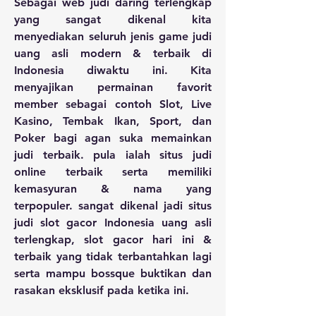
Sebagai web judi daring terlengkap 
yang sangat dikenal kita 
menyediakan seluruh jenis game judi 
uang asli modern & terbaik di 
Indonesia diwaktu ini. Kita 
menyajikan permainan favorit 
member sebagai contoh Slot, Live 
Kasino, Tembak Ikan, Sport, dan 
Poker bagi agan suka memainkan 
judi terbaik. pula ialah situs judi 
online terbaik serta memiliki 
kemasyuran & nama yang 
terpopuler. sangat dikenal jadi situs 
judi slot gacor Indonesia uang asli 
terlengkap, slot gacor hari ini & 
terbaik yang tidak terbantahkan lagi 
serta mampu bossque buktikan dan 
rasakan eksklusif pada ketika ini.