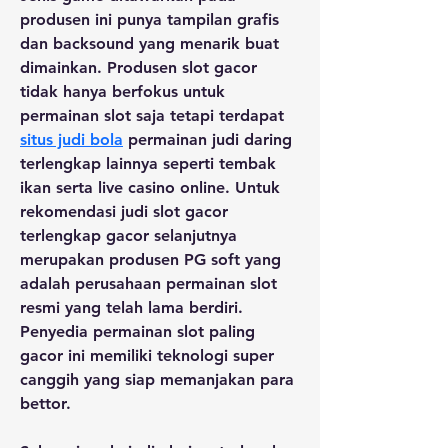
produsen ini punya tampilan grafis 
dan backsound yang menarik buat 
dimainkan. Produsen slot gacor 
tidak hanya berfokus untuk 
permainan slot saja tetapi terdapat 
situs judi bola
 permainan judi daring 
terlengkap lainnya seperti tembak 
ikan serta live casino online. Untuk 
rekomendasi judi slot gacor 
terlengkap gacor selanjutnya 
merupakan produsen PG soft yang 
adalah perusahaan permainan slot 
resmi yang telah lama berdiri. 
Penyedia permainan slot paling 
gacor ini memiliki teknologi super 
canggih yang siap memanjakan para 
bettor.