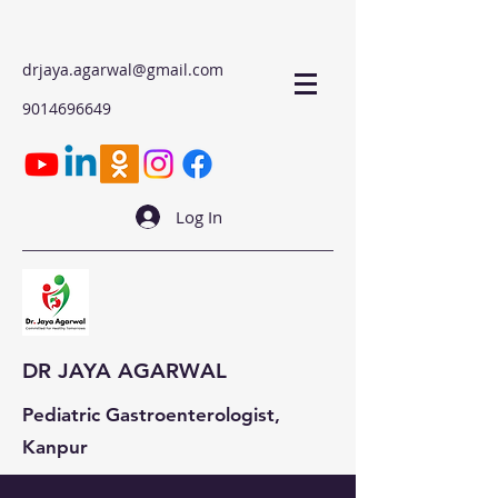
drjaya.agarwal@gmail.com
9014696649
Log In
DR JAYA AGARWAL
Pediatric Gastroenterologist,
Kanpur