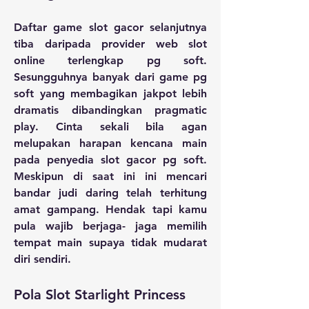
Daftar game slot gacor selanjutnya 
tiba daripada provider web slot 
online terlengkap pg soft. 
Sesungguhnya banyak dari game pg 
soft yang membagikan jakpot lebih 
dramatis dibandingkan pragmatic 
play. Cinta sekali bila agan 
melupakan harapan kencana main 
pada penyedia slot gacor pg soft. 
Meskipun di saat ini ini mencari 
bandar judi daring telah terhitung 
amat gampang. Hendak tapi kamu 
pula wajib berjaga- jaga memilih 
tempat main supaya tidak mudarat 
diri sendiri.
Pola Slot Starlight Princess