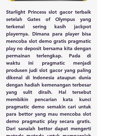
Starlight Princess slot gacor terbaik 
setelah Gates of Olympus yang 
terkenal sering kasih jackpot 
playernya. Dimana para player bisa 
mencoba slot demo gratis pragmatic 
play no deposit bersama kita dengan 
permainan terlengkap. Pada di 
waktu ini pragmatic menjadi 
produsen judi slot gacor yang paling 
dikenal di Indonesia ataupun dunia 
dengan hadiah kemenangan terbesar 
yang sulit diraih. Hal tersebut 
membikin pencarian kata kunci 
pragmatic demo semakin cari untuk 
para bettor yang mau mencoba slot 
demo pragmatic play secara gratis. 
Dari sanalah bettor dapat mengerti 
metode metode untuk memperoleh 