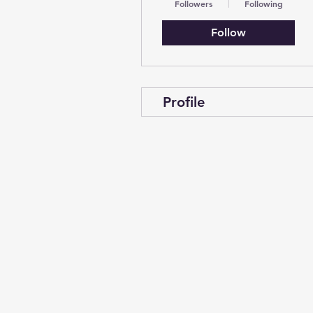
Followers
Following
Follow
Profile